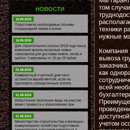
Мы гарант
том случа
НОВОСТИ
труднодос
15.09.2018
располага
Подготовили необходимые объемы
техники р
плодородной земли к осени.
нужные ма
16.05.2018
Для строительного сезона 2018 года наша
Компания 
компания купила несколько новых
самосвалов для доставки земли, песка и
вывоза гр
щебня. Самосвалы от 10 до 20 кубов.
заказчика
01.08.2016
как однор
Комфортный и уютный дом так и
сотруднич
останется вашей мечтой, если не
приложить определенные усилия.
всей необ
бухгалтер
01.08.2016
Преимущес
Избыточное скопление воды на участке
может привести к образованию луж.
проведени
доступной
01.08.2016
Министерство строительства и жилищно-
учетом ос
коммунального хозяйства подготовило
законопроект, в котором говориться о