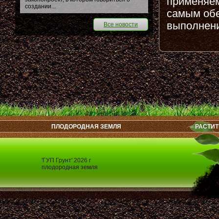
применяем
создании...
самым обе
выполнени
Все новости
ПЛОДОРОДНАЯ ЗЕМЛЯ
РАСТИТ
'ГУП Грунт' 2026 г
плодородная земля