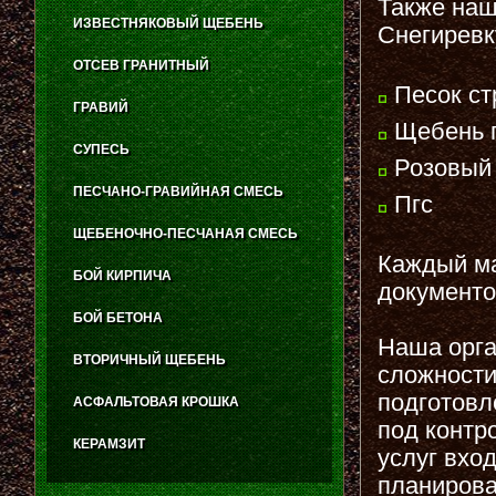
Также наш
ИЗВЕСТНЯКОВЫЙ ЩЕБЕНЬ
Снегиревк
ОТСЕВ ГРАНИТНЫЙ
Песок ст
ГРАВИЙ
Щебень г
СУПЕСЬ
Розовый 
ПЕСЧАНО-ГРАВИЙНАЯ СМЕСЬ
Пгс
ЩЕБЕНОЧНО-ПЕСЧАНАЯ СМЕСЬ
Каждый ма
БОЙ КИРПИЧА
документо
БОЙ БЕТОНА
Наша орга
ВТОРИЧНЫЙ ЩЕБЕНЬ
сложности
подготовл
АСФАЛЬТОВАЯ КРОШКА
под контр
КЕРАМЗИТ
услуг вхо
планирова