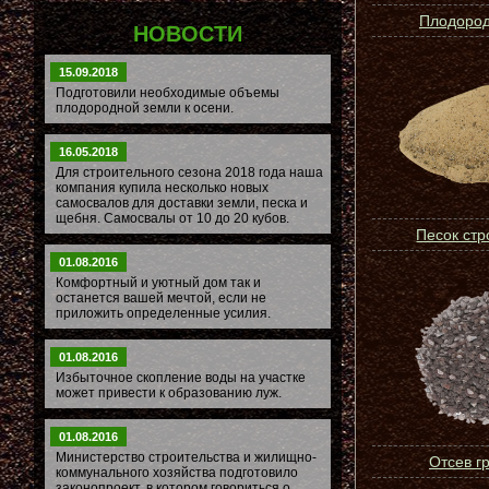
Плодород
НОВОСТИ
15.09.2018
Подготовили необходимые объемы
плодородной земли к осени.
16.05.2018
Для строительного сезона 2018 года наша
компания купила несколько новых
самосвалов для доставки земли, песка и
щебня. Самосвалы от 10 до 20 кубов.
Песок ст
01.08.2016
Комфортный и уютный дом так и
останется вашей мечтой, если не
приложить определенные усилия.
01.08.2016
Избыточное скопление воды на участке
может привести к образованию луж.
01.08.2016
Министерство строительства и жилищно-
Отсев г
коммунального хозяйства подготовило
законопроект, в котором говориться о