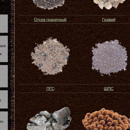
Отсев гранитный
Гравий
наша
и
ПГС
ЩПС
е
но-