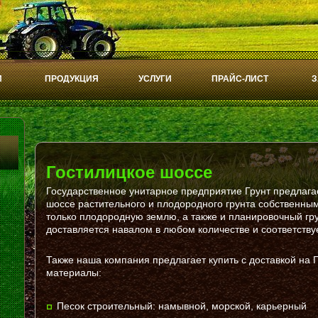
И
ПРОДУКЦИЯ
УСЛУГИ
ПРАЙС-ЛИСТ
З
Гостилицкое шоссе
Государственное унитарное предприятие Грунт предлагае
шоссе растительного и плодородного грунта собственны
только плодородную землю, а также и планировочный гру
доставляется навалом в любом количестве и соответству
Также наша компания предлагает купить с доставкой на
материалы:
Песок строительный: намывной, морской, карьерный