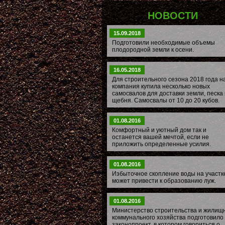
НОВОСТИ
15.09.2018
Подготовили необходимые объемы
плодородной земли к осени.
16.05.2018
Для строительного сезона 2018 года 
компания купила несколько новых
самосвалов для доставки земли, песка 
щебня. Самосвалы от 10 до 20 кубов.
01.08.2016
Комфортный и уютный дом так и
останется вашей мечтой, если не
приложить определенные усилия.
01.08.2016
Избыточное скопление воды на участк
может привести к образованию луж.
01.08.2016
Министерство строительства и жилищ
коммунального хозяйства подготовило
законопроект, в котором говориться о