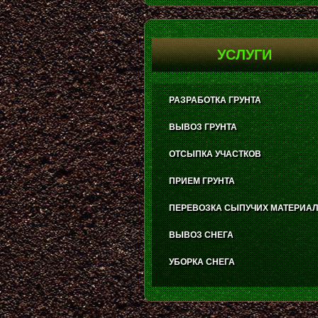
УСЛУГИ
РАЗРАБОТКА ГРУНТА
ВЫВОЗ ГРУНТА
ОТСЫПКА УЧАСТКОВ
ПРИЕМ ГРУНТА
ПЕРЕВОЗКА СЫПУЧИХ МАТЕРИА
ВЫВОЗ СНЕГА
УБОРКА СНЕГА