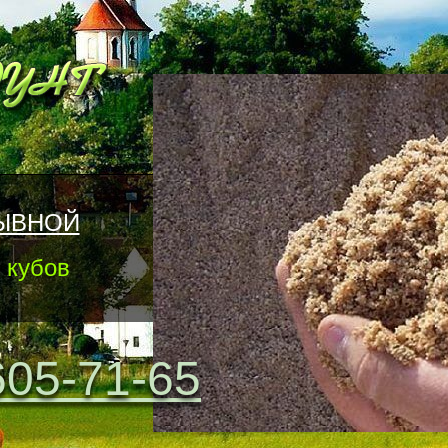
ЫВНОЙ
 кубов
605-71-65