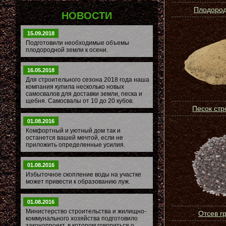
Плодород
НОВОСТИ
15.09.2018
Подготовили необходимые объемы
плодородной земли к осени.
16.05.2018
Для строительного сезона 2018 года наша
компания купила несколько новых
самосвалов для доставки земли, песка и
щебня. Самосвалы от 10 до 20 кубов.
Песок ст
01.08.2016
Комфортный и уютный дом так и
останется вашей мечтой, если не
приложить определенные усилия.
01.08.2016
Избыточное скопление воды на участке
может привести к образованию луж.
01.08.2016
Министерство строительства и жилищно-
Отсев г
коммунального хозяйства подготовило
законопроект, в котором говориться о