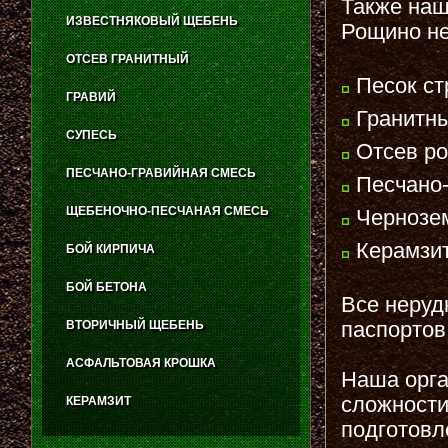
Также наш
ИЗВЕСТНЯКОВЫЙ ЩЕБЕНЬ
Рощино н
ОТСЕВ ГРАНИТНЫЙ
Песок ст
ГРАВИЙ
Гранитны
СУПЕСЬ
Отсев ро
ПЕСЧАНО-ГРАВИЙНАЯ СМЕСЬ
Песчано-
ЩЕБЕНОЧНО-ПЕСЧАНАЯ СМЕСЬ
Чернозе
Керамзит
БОЙ КИРПИЧА
БОЙ БЕТОНА
Все неруд
паспортов
ВТОРИЧНЫЙ ЩЕБЕНЬ
АСФАЛЬТОВАЯ КРОШКА
Наша орга
сложности
КЕРАМЗИТ
подготовл