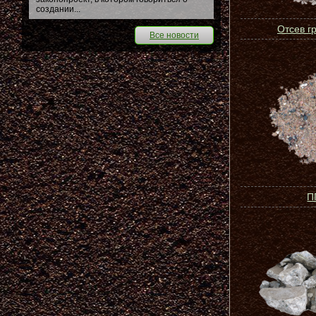
создании...
Отсев г
Все новости
П