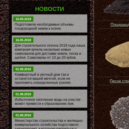
НОВОСТИ
15.09.2018
Плодород
Подготовили необходимые объемы
плодородной земли к осени.
16.05.2018
Для строительного сезона 2018 года наша
компания купила несколько новых
самосвалов для доставки земли, песка и
щебня. Самосвалы от 10 до 20 кубов.
01.08.2016
Комфортный и уютный дом так и
останется вашей мечтой, если не
Песок ст
приложить определенные усилия.
01.08.2016
Избыточное скопление воды на участке
может привести к образованию луж.
01.08.2016
Министерство строительства и жилищно-
коммунального хозяйства подготовило
законопроект, в котором говориться о