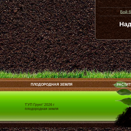
Бой 
Над
ПЛОДОРОДНАЯ ЗЕМЛЯ
РАСТИТ
'ГУП Грунт' 2026 г
плодородная земля