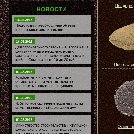
Плодород
НОВОСТИ
15.09.2018
Подготовили необходимые объемы
плодородной земли к осени.
16.05.2018
Для строительного сезона 2018 года наша
компания купила несколько новых
самосвалов для доставки земли, песка и
щебня. Самосвалы от 10 до 20 кубов.
Песок ст
01.08.2016
Комфортный и уютный дом так и
останется вашей мечтой, если не
приложить определенные усилия.
01.08.2016
Избыточное скопление воды на участке
может привести к образованию луж.
01.08.2016
Министерство строительства и жилищно-
Отсев г
коммунального хозяйства подготовило
законопроект, в котором говориться о