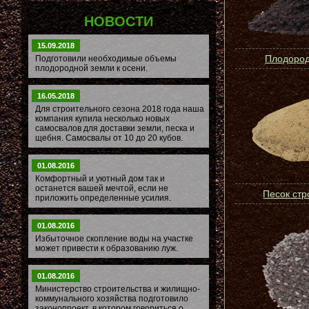
НОВОСТИ
15.09.2018
Плодород
Подготовили необходимые объемы
плодородной земли к осени.
16.05.2018
Для строительного сезона 2018 года наша
компания купила несколько новых
самосвалов для доставки земли, песка и
щебня. Самосвалы от 10 до 20 кубов.
01.08.2016
Комфортный и уютный дом так и
останется вашей мечтой, если не
Песок ст
приложить определенные усилия.
01.08.2016
Избыточное скопление воды на участке
может привести к образованию луж.
01.08.2016
Министерство строительства и жилищно-
коммунального хозяйства подготовило
законопроект, в котором говориться о