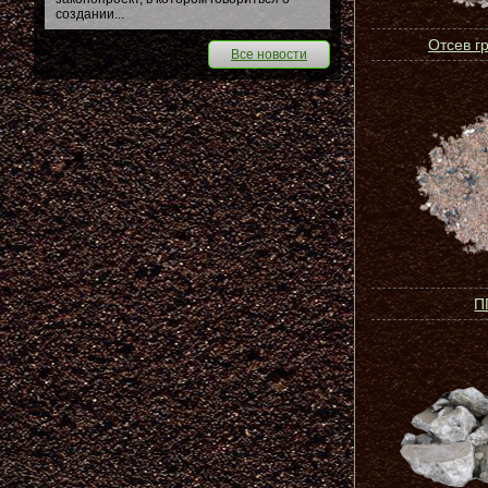
создании...
Отсев г
Все новости
П