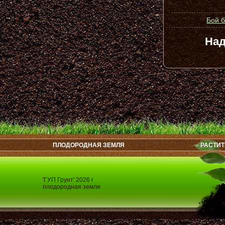
Бой 
Над
ПЛОДОРОДНАЯ ЗЕМЛЯ
РАСТИТ
'ГУП Грунт' 2026 г
плодородная земля