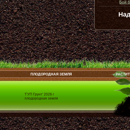
Бой 
Над
ПЛОДОРОДНАЯ ЗЕМЛЯ
РАСТИТ
'ГУП Грунт' 2026 г
плодородная земля