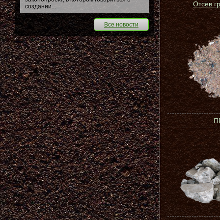
Отсев г
создании...
Все новости
П