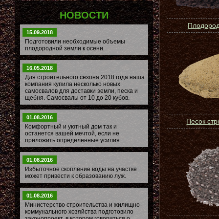
НОВОСТИ
Плодород
15.09.2018
Подготовили необходимые объемы
плодородной земли к осени.
16.05.2018
Для строительного сезона 2018 года наша
компания купила несколько новых
самосвалов для доставки земли, песка и
щебня. Самосвалы от 10 до 20 кубов.
01.08.2016
Песок ст
Комфортный и уютный дом так и
останется вашей мечтой, если не
приложить определенные усилия.
01.08.2016
Избыточное скопление воды на участке
может привести к образованию луж.
01.08.2016
Министерство строительства и жилищно-
коммунального хозяйства подготовило
законопроект, в котором говориться о