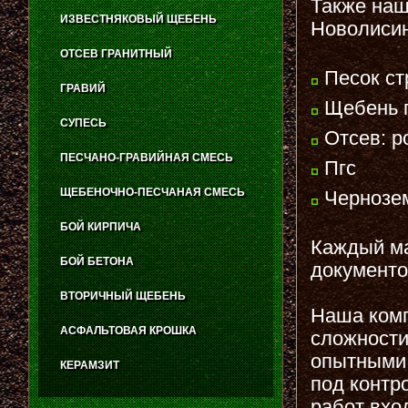
Также наш
ИЗВЕСТНЯКОВЫЙ ЩЕБЕНЬ
Новолисин
ОТСЕВ ГРАНИТНЫЙ
Песок ст
ГРАВИЙ
Щебень г
СУПЕСЬ
Отсев: р
ПЕСЧАНО-ГРАВИЙНАЯ СМЕСЬ
Пгс
ЩЕБЕНОЧНО-ПЕСЧАНАЯ СМЕСЬ
Чернозе
БОЙ КИРПИЧА
Каждый ма
БОЙ БЕТОНА
документо
ВТОРИЧНЫЙ ЩЕБЕНЬ
Наша комп
АСФАЛЬТОВАЯ КРОШКА
сложности
опытными 
КЕРАМЗИТ
под контр
работ вхо