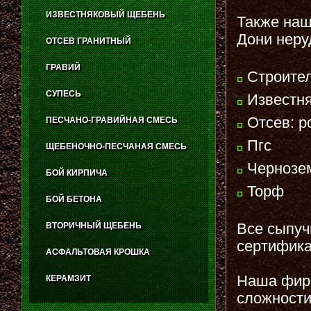
ИЗВЕСТНЯКОВЫЙ ЩЕБЕНЬ
Также наш
Дони неру
ОТСЕВ ГРАНИТНЫЙ
ГРАВИЙ
Строител
СУПЕСЬ
Известня
Отсев: р
ПЕСЧАНО-ГРАВИЙНАЯ СМЕСЬ
Пгс
ЩЕБЕНОЧНО-ПЕСЧАНАЯ СМЕСЬ
Чернозе
БОЙ КИРПИЧА
Торф
БОЙ БЕТОНА
Все сыпуч
ВТОРИЧНЫЙ ЩЕБЕНЬ
сертифика
АСФАЛЬТОВАЯ КРОШКА
Наша фир
КЕРАМЗИТ
сложности