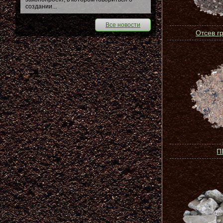
создании...
Все новости
Отсев г
П