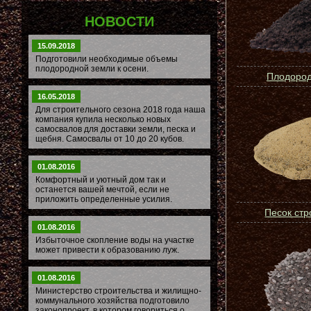
НОВОСТИ
15.09.2018
Подготовили необходимые объемы
плодородной земли к осени.
Плодород
16.05.2018
Для строительного сезона 2018 года наша
компания купила несколько новых
самосвалов для доставки земли, песка и
щебня. Самосвалы от 10 до 20 кубов.
01.08.2016
Комфортный и уютный дом так и
останется вашей мечтой, если не
приложить определенные усилия.
Песок ст
01.08.2016
Избыточное скопление воды на участке
может привести к образованию луж.
01.08.2016
Министерство строительства и жилищно-
коммунального хозяйства подготовило
законопроект, в котором говориться о