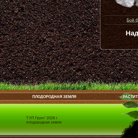
Бой 
Над
ПЛОДОРОДНАЯ ЗЕМЛЯ
РАСТИТ
'ГУП Грунт' 2026 г
плодородная земля