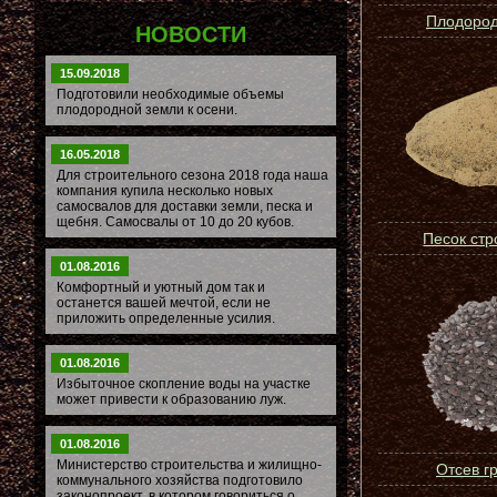
Плодород
НОВОСТИ
15.09.2018
Подготовили необходимые объемы
плодородной земли к осени.
16.05.2018
Для строительного сезона 2018 года наша
компания купила несколько новых
самосвалов для доставки земли, песка и
щебня. Самосвалы от 10 до 20 кубов.
Песок ст
01.08.2016
Комфортный и уютный дом так и
останется вашей мечтой, если не
приложить определенные усилия.
01.08.2016
Избыточное скопление воды на участке
может привести к образованию луж.
01.08.2016
Министерство строительства и жилищно-
Отсев г
коммунального хозяйства подготовило
законопроект, в котором говориться о