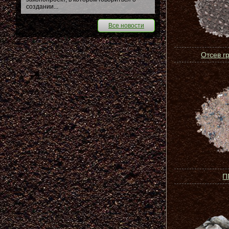
создании...
Все новости
Отсев г
П