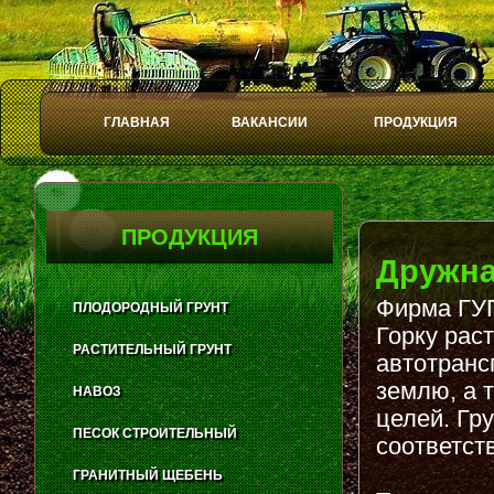
ГЛАВНАЯ
ВАКАНСИИ
ПРОДУКЦИЯ
Play
Stop
ПРОДУКЦИЯ
Дружна
Фирма ГУП
ПЛОДОРОДНЫЙ ГРУНТ
Горку рас
РАСТИТЕЛЬНЫЙ ГРУНТ
автотранс
землю, а 
НАВОЗ
целей. Гр
ПЕСОК СТРОИТЕЛЬНЫЙ
соответст
ГРАНИТНЫЙ ЩЕБЕНЬ