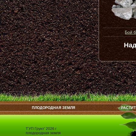
Бой 
Над
ПЛОДОРОДНАЯ ЗЕМЛЯ
РАСТИТ
'ГУП Грунт' 2026 г
плодородная земля