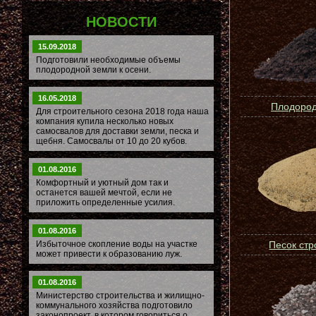
НОВОСТИ
15.09.2018
Подготовили необходимые объемы
плодородной земли к осени.
16.05.2018
Плодород
Для строительного сезона 2018 года наша
компания купила несколько новых
самосвалов для доставки земли, песка и
щебня. Самосвалы от 10 до 20 кубов.
01.08.2016
Комфортный и уютный дом так и
останется вашей мечтой, если не
приложить определенные усилия.
01.08.2016
Избыточное скопление воды на участке
Песок ст
может привести к образованию луж.
01.08.2016
Министерство строительства и жилищно-
коммунального хозяйства подготовило
законопроект, в котором говориться о