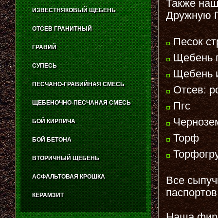
Также наш
ИЗВЕСТНЯКОВЫЙ ЩЕБЕНЬ
Дружную Г
ОТСЕВ ГРАНИТНЫЙ
Песок ст
ГРАВИЙ
Щебень г
СУПЕСЬ
Щебень и
ПЕСЧАНО-ГРАВИЙНАЯ СМЕСЬ
Отсев: р
ЩЕБЕНОЧНО-ПЕСЧАНАЯ СМЕСЬ
Пгс
Чернозе
БОЙ КИРПИЧА
Торф
БОЙ БЕТОНА
Торфогр
ВТОРИЧНЫЙ ЩЕБЕНЬ
АСФАЛЬТОВАЯ КРОШКА
Все сыпуч
паспортов
КЕРАМЗИТ
Наша фир