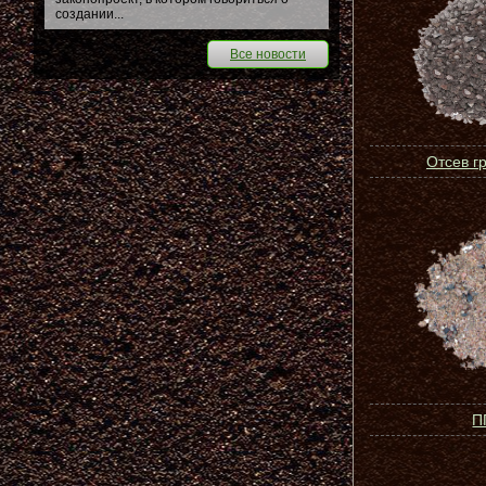
создании...
Все новости
Отсев г
П