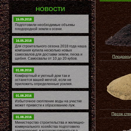
НОВОСТИ
15.09.2018
Подготовили необходимые объемы
плодородной земли к осени.
16.05.2018
Для строительного сезона 2018 года наша
компания купила несколько новых
самосвалов для доставки земли, песка и
Плодород
щебня. Самосвалы от 10 до 20 кубов.
01.08.2016
Комфортный и уютный дом так и
останется вашей мечтой, если не
приложить определенные усилия.
01.08.2016
Избыточное скопление воды на участке
может привести к образованию луж.
Песок ст
01.08.2016
Министерство строительства и жилищно-
коммунального хозяйства подготовило
законопроект, в котором говориться о