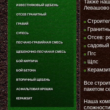
Также наш
ИЗВЕСТНЯКОВЫЙ ЩЕБЕНЬ
Левашово
ОТСЕВ ГРАНИТНЫЙ
Строител
ГРАВИЙ
Гранитны
СУПЕСЬ
Отсев: р
ПЕСЧАНО-ГРАВИЙНАЯ СМЕСЬ
садовый
ЩЕБЕНОЧНО-ПЕСЧАНАЯ СМЕСЬ
Пгс
Щпс
БОЙ КИРПИЧА
Керамзит
БОЙ БЕТОНА
ВТОРИЧНЫЙ ЩЕБЕНЬ
Все строи
пакетом с
АСФАЛЬТОВАЯ КРОШКА
КЕРАМЗИТ
Наша комп
сложности