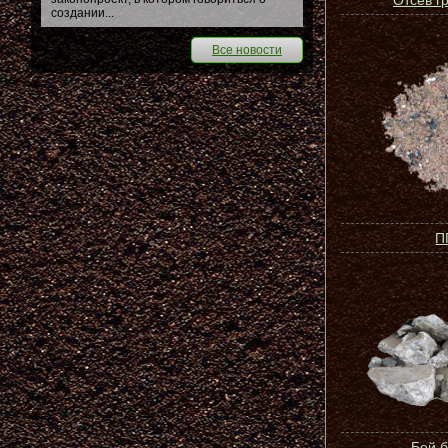
Отсев г
создании...
Все новости
П
Бой 