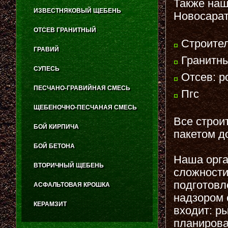
Также наш
ИЗВЕСТНЯКОВЫЙ ЩЕБЕНЬ
Новосарат
ОТСЕВ ГРАНИТНЫЙ
Строител
ГРАВИЙ
Гранитны
СУПЕСЬ
Отсев: р
ПЕСЧАНО-ГРАВИЙНАЯ СМЕСЬ
Пгс
ЩЕБЕНОЧНО-ПЕСЧАНАЯ СМЕСЬ
Все строи
БОЙ КИРПИЧА
пакетом д
БОЙ БЕТОНА
Наша орга
ВТОРИЧНЫЙ ЩЕБЕНЬ
сложности
подготовл
АСФАЛЬТОВАЯ КРОШКА
надзором 
КЕРАМЗИТ
входит: р
планирова