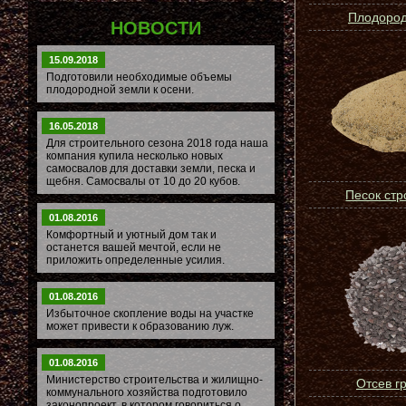
Плодород
НОВОСТИ
15.09.2018
Подготовили необходимые объемы
плодородной земли к осени.
16.05.2018
Для строительного сезона 2018 года наша
компания купила несколько новых
самосвалов для доставки земли, песка и
щебня. Самосвалы от 10 до 20 кубов.
Песок ст
01.08.2016
Комфортный и уютный дом так и
останется вашей мечтой, если не
приложить определенные усилия.
01.08.2016
Избыточное скопление воды на участке
может привести к образованию луж.
01.08.2016
Министерство строительства и жилищно-
Отсев г
коммунального хозяйства подготовило
законопроект, в котором говориться о