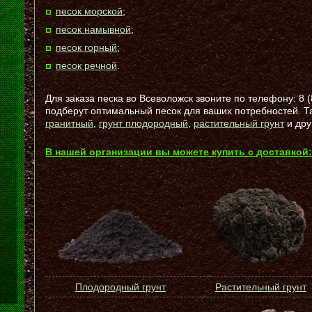
песок морской
;
песок намывной
;
песок горный
;
песок речной
.
Для заказа песка во Всеволожск звоните по телефону: 8 
подберут оптимальный песок для ваших потребностей. 
гранитный
,
грунт плодородный
,
растительный грунт
и дру
В нашей организации вы можете купить с доставкой:
Плодородный грунт
Растительный грунт