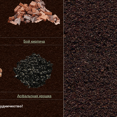
Бой кирпича
Асфальтная крошка
удничество!