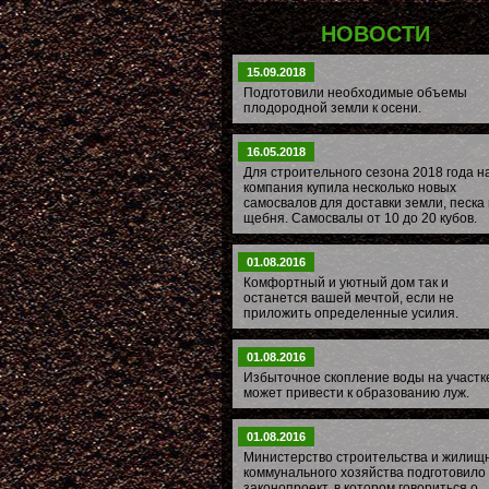
НОВОСТИ
15.09.2018
Подготовили необходимые объемы
плодородной земли к осени.
16.05.2018
Для строительного сезона 2018 года 
компания купила несколько новых
самосвалов для доставки земли, песка 
щебня. Самосвалы от 10 до 20 кубов.
01.08.2016
Комфортный и уютный дом так и
останется вашей мечтой, если не
приложить определенные усилия.
01.08.2016
Избыточное скопление воды на участк
может привести к образованию луж.
01.08.2016
Министерство строительства и жилищ
коммунального хозяйства подготовило
законопроект, в котором говориться о