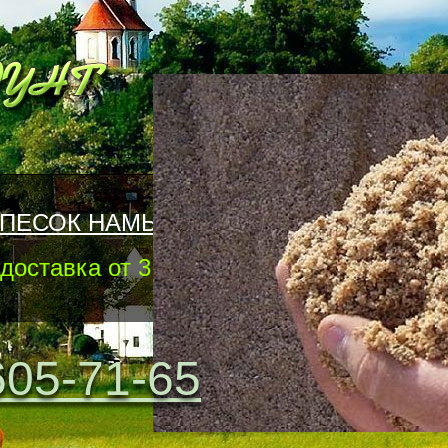
ЫВНОЙ
 кубов
605-71-65