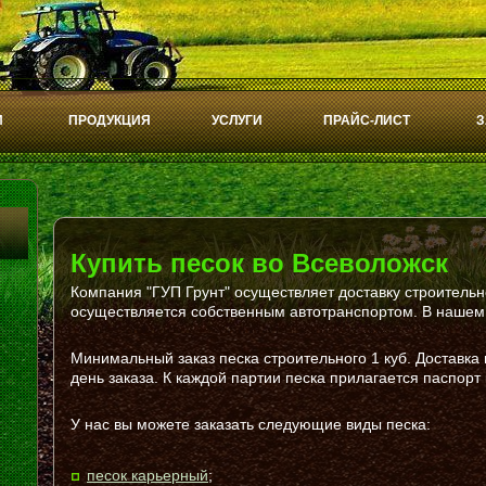
И
ПРОДУКЦИЯ
УСЛУГИ
ПРАЙС-ЛИСТ
З
Купить песок во Всеволожск
Компания "ГУП Грунт" осуществляет доставку строительн
осуществляется собственным автотранспортом. В нашем 
Минимальный заказ песка строительного 1 куб. Доставка
день заказа. К каждой партии песка прилагается паспорт 
У нас вы можете заказать следующие виды песка:
песок карьерный
;