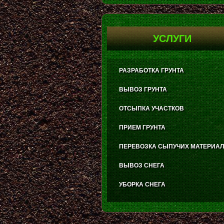
УСЛУГИ
РАЗРАБОТКА ГРУНТА
ВЫВОЗ ГРУНТА
ОТСЫПКА УЧАСТКОВ
ПРИЕМ ГРУНТА
ПЕРЕВОЗКА СЫПУЧИХ МАТЕРИА
ВЫВОЗ СНЕГА
УБОРКА СНЕГА