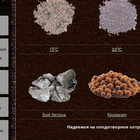
ПГС
ЩПС
наша
и
е
Бой бетона
Керамзит
Надеемся на плодотворное сотр
но-