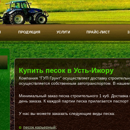
И
ПРОДУКЦИЯ
УСЛУГИ
ПРАЙС-ЛИСТ
З
Купить песок в Усть-Ижору
Компания "ГУП Грунт" осуществляет доставку строительно
осуществляется собственным автотранспортом. В нашем 
Минимальный заказ песка строительного 1 куб. Доставка
день заказа. К каждой партии песка прилагается паспорт 
У нас вы можете заказать следующие виды песка:
песок карьерный
;