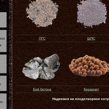
ПГС
ЩПС
наша
и
е
Бой бетона
Керамзит
Надеемся на плодотворное сотр
но-