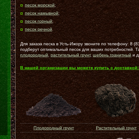
песок морской
;
песок намывной
;
песок горный
;
песок речной
.
Для заказа песка в Усть-Ижору звоните по телефону: 8 (
подберут оптимальный песок для ваших потребностей. 
плодородный
,
растительный грунт
,
щебень гранитный
и д
В нашей организации вы можете купить с доставкой:
Плодородный грунт
Растительный грунт