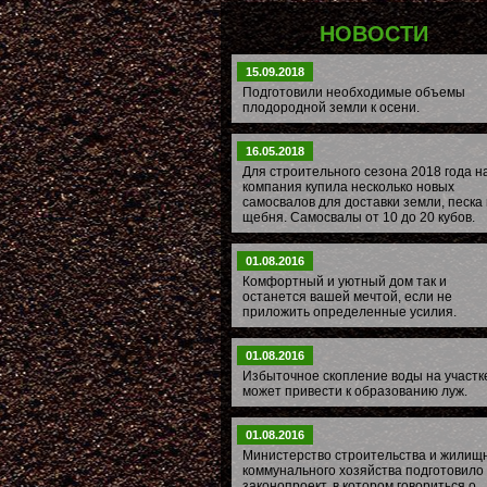
НОВОСТИ
15.09.2018
Подготовили необходимые объемы
плодородной земли к осени.
16.05.2018
Для строительного сезона 2018 года 
компания купила несколько новых
самосвалов для доставки земли, песка 
щебня. Самосвалы от 10 до 20 кубов.
01.08.2016
Комфортный и уютный дом так и
останется вашей мечтой, если не
приложить определенные усилия.
01.08.2016
Избыточное скопление воды на участк
может привести к образованию луж.
01.08.2016
Министерство строительства и жилищ
коммунального хозяйства подготовило
законопроект, в котором говориться о