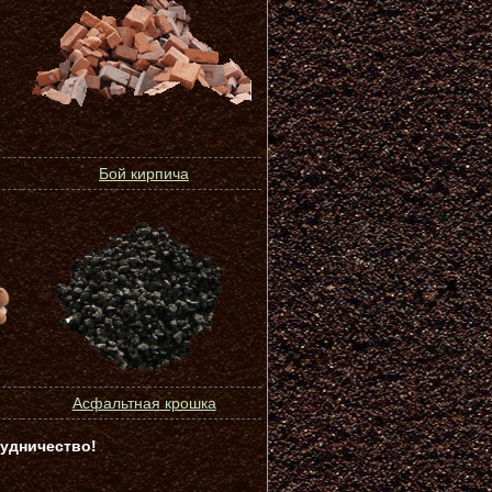
Бой кирпича
Асфальтная крошка
удничество!