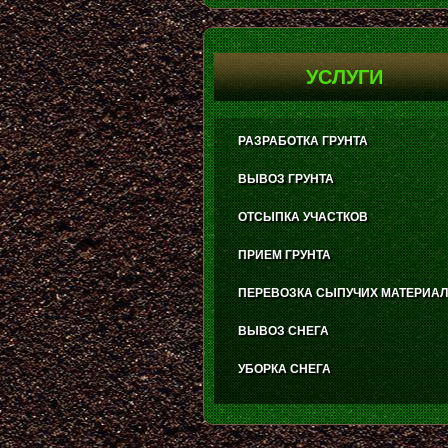
УСЛУГИ
РАЗРАБОТКА ГРУНТА
ВЫВОЗ ГРУНТА
ОТСЫПКА УЧАСТКОВ
ПРИЕМ ГРУНТА
ПЕРЕВОЗКА СЫПУЧИХ МАТЕРИА
ВЫВОЗ СНЕГА
УБОРКА СНЕГА