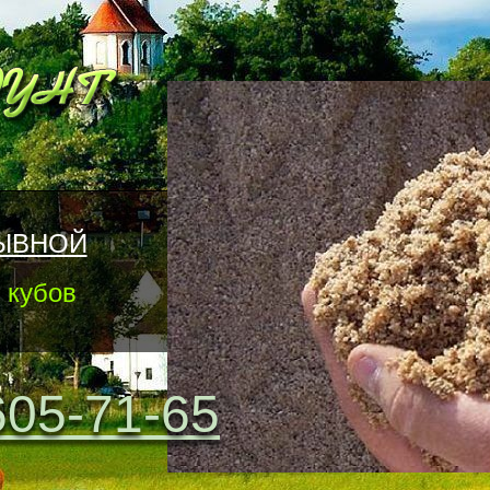
ЫВНОЙ
 кубов
605-71-65