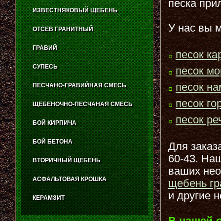
песка при
ИЗВЕСТНЯКОВЫЙ ЩЕБЕНЬ
У нас вы 
ОТСЕВ ГРАНИТНЫЙ
ГРАВИЙ
песок ка
СУПЕСЬ
песок мо
песок н
ПЕСЧАНО-ГРАВИЙНАЯ СМЕСЬ
песок го
ЩЕБЕНОЧНО-ПЕСЧАНАЯ СМЕСЬ
песок ре
БОЙ КИРПИЧА
БОЙ БЕТОНА
Для заказа
60-43. На
ВТОРИЧНЫЙ ЩЕБЕНЬ
ваших нео
АСФАЛЬТОВАЯ КРОШКА
щебень гр
и другие 
КЕРАМЗИТ
В нашей 