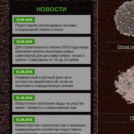
НОВОСТИ
15.09.2018
Подготовили необходимые объемы
плодородной земли к осени.
16.05.2018
Отсев г
Для строительного сезона 2018 года наша
компания купила несколько новых
самосвалов для доставки земли, песка и
щебня. Самосвалы от 10 до 20 кубов.
01.08.2016
Комфортный и уютный дом так и
останется вашей мечтой, если не
приложить определенные усилия.
01.08.2016
Избыточное скопление воды на участке
может привести к образованию луж.
П
01.08.2016
Министерство строительства и жилищно-
коммунального хозяйства подготовило
законопроект, в котором говориться о