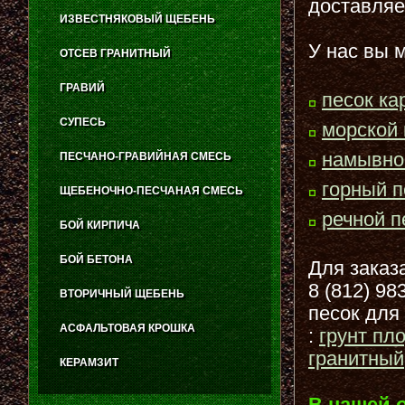
доставляе
ИЗВЕСТНЯКОВЫЙ ЩЕБЕНЬ
У нас вы 
ОТСЕВ ГРАНИТНЫЙ
ГРАВИЙ
песок ка
СУПЕСЬ
морской 
намывно
ПЕСЧАНО-ГРАВИЙНАЯ СМЕСЬ
горный п
ЩЕБЕНОЧНО-ПЕСЧАНАЯ СМЕСЬ
речной п
БОЙ КИРПИЧА
БОЙ БЕТОНА
Для заказ
8 (812) 9
ВТОРИЧНЫЙ ЩЕБЕНЬ
песок для
АСФАЛЬТОВАЯ КРОШКА
:
грунт пл
гранитный
КЕРАМЗИТ
В нашей 