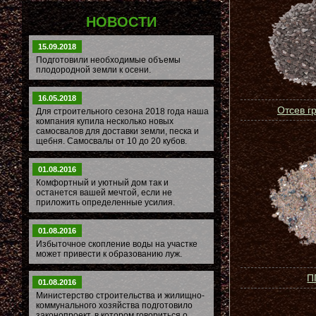
НОВОСТИ
15.09.2018
Подготовили необходимые объемы
плодородной земли к осени.
16.05.2018
Отсев г
Для строительного сезона 2018 года наша
компания купила несколько новых
самосвалов для доставки земли, песка и
щебня. Самосвалы от 10 до 20 кубов.
01.08.2016
Комфортный и уютный дом так и
останется вашей мечтой, если не
приложить определенные усилия.
01.08.2016
Избыточное скопление воды на участке
может привести к образованию луж.
П
01.08.2016
Министерство строительства и жилищно-
коммунального хозяйства подготовило
законопроект, в котором говориться о