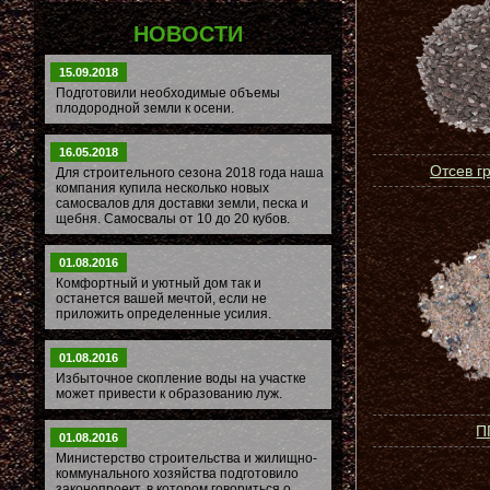
НОВОСТИ
15.09.2018
Подготовили необходимые объемы
плодородной земли к осени.
16.05.2018
Отсев г
Для строительного сезона 2018 года наша
компания купила несколько новых
самосвалов для доставки земли, песка и
щебня. Самосвалы от 10 до 20 кубов.
01.08.2016
Комфортный и уютный дом так и
останется вашей мечтой, если не
приложить определенные усилия.
01.08.2016
Избыточное скопление воды на участке
может привести к образованию луж.
П
01.08.2016
Министерство строительства и жилищно-
коммунального хозяйства подготовило
законопроект, в котором говориться о