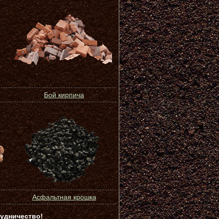
Бой кирпича
Асфальтная крошка
удничество!