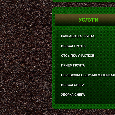
УСЛУГИ
РАЗРАБОТКА ГРУНТА
ВЫВОЗ ГРУНТА
ОТСЫПКА УЧАСТКОВ
ПРИЕМ ГРУНТА
ПЕРЕВОЗКА СЫПУЧИХ МАТЕРИА
ВЫВОЗ СНЕГА
УБОРКА СНЕГА