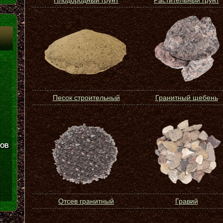
Плодородный грунт
Растительный грунт
Песок строительный
Гранитный щебень
ЛОВ
Отсев гранитный
Гравий