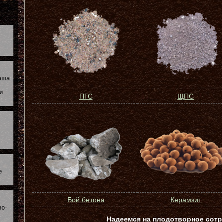
наша
и
ПГС
ЩПС
е
Бой бетона
Керамзит
но-
Надеемся на плодотворное сотр