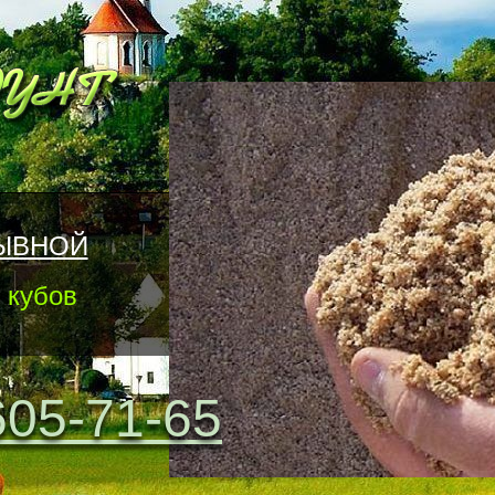
ЫВНОЙ
 кубов
605-71-65