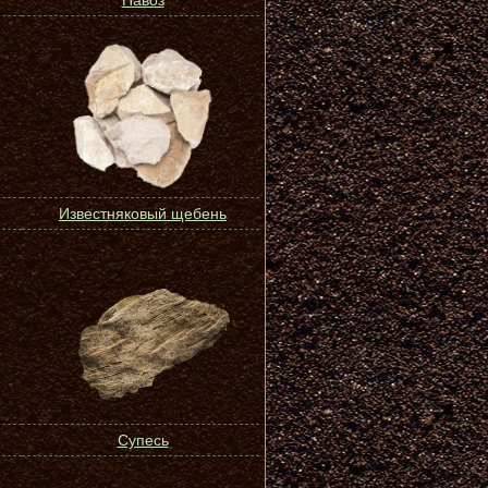
Навоз
Известняковый щебень
Супесь