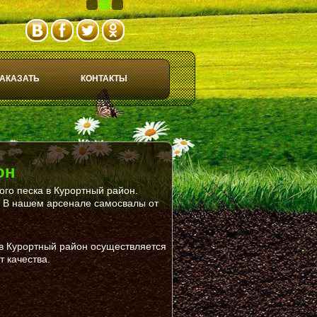
1
2
3
АКАЗАТЬ
КОНТАКТЫ
он
ого песка в Курортный район.
. В нашем арсенале самосвалы от
 в Курортный район осуществляется
т качества.