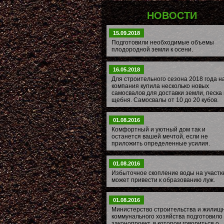
НОВОСТИ
15.09.2018
Подготовили необходимые объемы
плодородной земли к осени.
16.05.2018
Для строительного сезона 2018 года 
компания купила несколько новых
самосвалов для доставки земли, песка 
щебня. Самосвалы от 10 до 20 кубов.
01.08.2016
Комфортный и уютный дом так и
останется вашей мечтой, если не
приложить определенные усилия.
01.08.2016
Избыточное скопление воды на участк
может привести к образованию луж.
01.08.2016
Министерство строительства и жилищ
коммунального хозяйства подготовило
законопроект, в котором говориться о