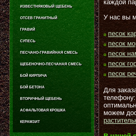
каждой па
ИЗВЕСТНЯКОВЫЙ ЩЕБЕНЬ
У нас вы 
ОТСЕВ ГРАНИТНЫЙ
ГРАВИЙ
песок ка
СУПЕСЬ
песок мо
песок н
ПЕСЧАНО-ГРАВИЙНАЯ СМЕСЬ
песок го
ЩЕБЕНОЧНО-ПЕСЧАНАЯ СМЕСЬ
песок ре
БОЙ КИРПИЧА
БОЙ БЕТОНА
Для заказ
телефону:
ВТОРИЧНЫЙ ЩЕБЕНЬ
оптимальн
АСФАЛЬТОВАЯ КРОШКА
можем дос
раститель
КЕРАМЗИТ
В нашей 