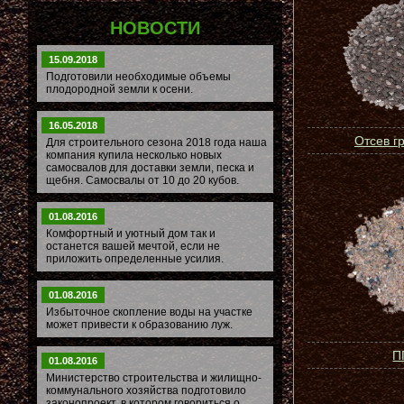
НОВОСТИ
15.09.2018
Подготовили необходимые объемы
плодородной земли к осени.
16.05.2018
Отсев г
Для строительного сезона 2018 года наша
компания купила несколько новых
самосвалов для доставки земли, песка и
щебня. Самосвалы от 10 до 20 кубов.
01.08.2016
Комфортный и уютный дом так и
останется вашей мечтой, если не
приложить определенные усилия.
01.08.2016
Избыточное скопление воды на участке
может привести к образованию луж.
П
01.08.2016
Министерство строительства и жилищно-
коммунального хозяйства подготовило
законопроект, в котором говориться о