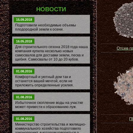
НОВОСТИ
15.09.2018
Подготовили необходимые объемы
плодородной земли к осени.
16.05.2018
Для строительного сезона 2018 года наша
Отсев г
компания купила несколько новых
самосвалов для доставки земли, песка и
щебня. Самосвалы от 10 до 20 кубов.
01.08.2016
Комфортный и уютный дом так и
останется вашей мечтой, если не
приложить определенные усилия.
01.08.2016
Избыточное скопление воды на участке
может привести к образованию луж.
П
01.08.2016
Министерство строительства и жилищно-
коммунального хозяйства подготовило
законопроект, в котором говориться о