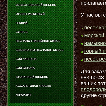
прилагает
ИЗВЕСТНЯКОВЫЙ ЩЕБЕНЬ
У нас вы 
ОТСЕВ ГРАНИТНЫЙ
ГРАВИЙ
песок ка
СУПЕСЬ
морской 
ПЕСЧАНО-ГРАВИЙНАЯ СМЕСЬ
намывно
горный п
ЩЕБЕНОЧНО-ПЕСЧАНАЯ СМЕСЬ
песок ре
БОЙ КИРПИЧА
БОЙ БЕТОНА
Для заказа
983-60-43
ВТОРИЧНЫЙ ЩЕБЕНЬ
ваших пот
АСФАЛЬТОВАЯ КРОШКА
плодород
другие ст
КЕРАМЗИТ