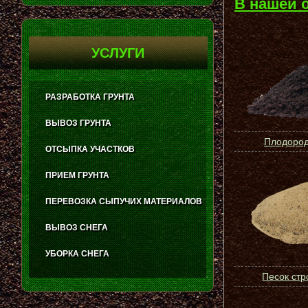
В нашей 
УСЛУГИ
РАЗРАБОТКА ГРУНТА
ВЫВОЗ ГРУНТА
Плодород
ОТСЫПКА УЧАСТКОВ
ПРИЕМ ГРУНТА
ПЕРЕВОЗКА СЫПУЧИХ МАТЕРИАЛОВ
ВЫВОЗ СНЕГА
УБОРКА СНЕГА
Песок ст