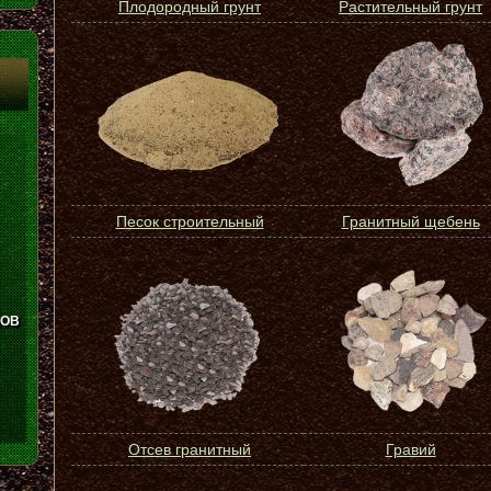
Плодородный грунт
Растительный грунт
Песок строительный
Гранитный щебень
ЛОВ
Отсев гранитный
Гравий