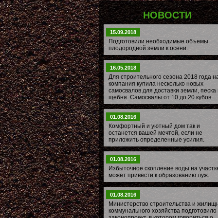
НОВОСТИ
15.09.2018
Подготовили необходимые объемы
плодородной земли к осени.
16.05.2018
Для строительного сезона 2018 года 
компания купила несколько новых
самосвалов для доставки земли, песка 
щебня. Самосвалы от 10 до 20 кубов.
01.08.2016
Комфортный и уютный дом так и
останется вашей мечтой, если не
приложить определенные усилия.
01.08.2016
Избыточное скопление воды на участк
может привести к образованию луж.
01.08.2016
Министерство строительства и жилищ
коммунального хозяйства подготовило
законопроект, в котором говориться о