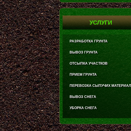
УСЛУГИ
РАЗРАБОТКА ГРУНТА
ВЫВОЗ ГРУНТА
ОТСЫПКА УЧАСТКОВ
ПРИЕМ ГРУНТА
ПЕРЕВОЗКА СЫПУЧИХ МАТЕРИА
ВЫВОЗ СНЕГА
УБОРКА СНЕГА