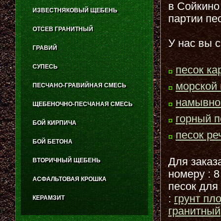
в Сойкино
ИЗВЕСТНЯКОВЫЙ ЩЕБЕНЬ
партии пе
ОТСЕВ ГРАНИТНЫЙ
У нас вы 
ГРАВИЙ
СУПЕСЬ
песок ка
морской 
ПЕСЧАНО-ГРАВИЙНАЯ СМЕСЬ
намывно
ЩЕБЕНОЧНО-ПЕСЧАНАЯ СМЕСЬ
горный п
БОЙ КИРПИЧА
песок ре
БОЙ БЕТОНА
Для заказ
ВТОРИЧНЫЙ ЩЕБЕНЬ
номеру : 
АСФАЛЬТОВАЯ КРОШКА
песок для
:
грунт пл
КЕРАМЗИТ
гранитный