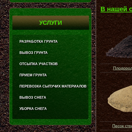
В нашей 
УСЛУГИ
РАЗРАБОТКА ГРУНТА
ВЫВОЗ ГРУНТА
ОТСЫПКА УЧАСТКОВ
Плодород
ПРИЕМ ГРУНТА
ПЕРЕВОЗКА СЫПУЧИХ МАТЕРИАЛОВ
ВЫВОЗ СНЕГА
УБОРКА СНЕГА
Песок ст