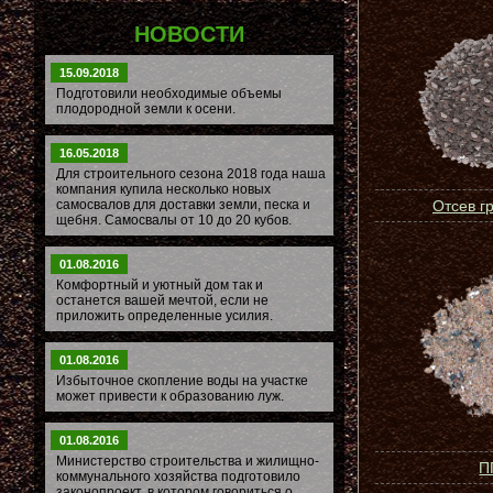
НОВОСТИ
15.09.2018
Подготовили необходимые объемы
плодородной земли к осени.
16.05.2018
Для строительного сезона 2018 года наша
компания купила несколько новых
самосвалов для доставки земли, песка и
Отсев г
щебня. Самосвалы от 10 до 20 кубов.
01.08.2016
Комфортный и уютный дом так и
останется вашей мечтой, если не
приложить определенные усилия.
01.08.2016
Избыточное скопление воды на участке
может привести к образованию луж.
01.08.2016
Министерство строительства и жилищно-
П
коммунального хозяйства подготовило
законопроект, в котором говориться о