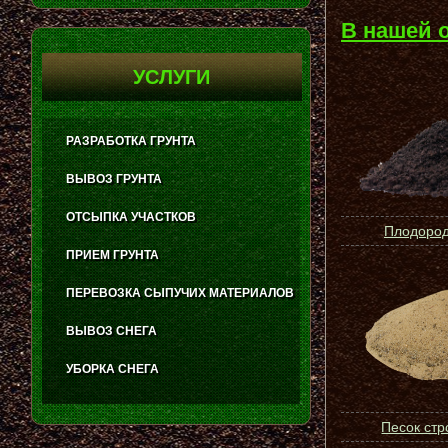
В нашей 
УСЛУГИ
РАЗРАБОТКА ГРУНТА
ВЫВОЗ ГРУНТА
ОТСЫПКА УЧАСТКОВ
Плодород
ПРИЕМ ГРУНТА
ПЕРЕВОЗКА СЫПУЧИХ МАТЕРИАЛОВ
ВЫВОЗ СНЕГА
УБОРКА СНЕГА
Песок ст