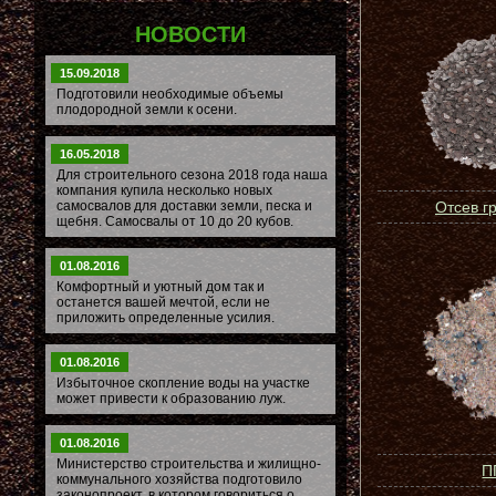
НОВОСТИ
15.09.2018
Подготовили необходимые объемы
плодородной земли к осени.
16.05.2018
Для строительного сезона 2018 года наша
компания купила несколько новых
самосвалов для доставки земли, песка и
Отсев г
щебня. Самосвалы от 10 до 20 кубов.
01.08.2016
Комфортный и уютный дом так и
останется вашей мечтой, если не
приложить определенные усилия.
01.08.2016
Избыточное скопление воды на участке
может привести к образованию луж.
01.08.2016
Министерство строительства и жилищно-
П
коммунального хозяйства подготовило
законопроект, в котором говориться о