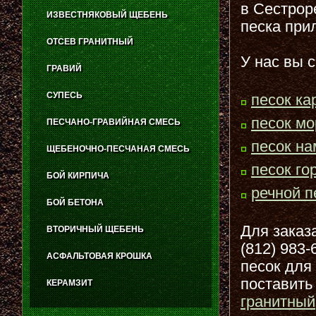
в Сестрор
ИЗВЕСТНЯКОВЫЙ ЩЕБЕНЬ
песка при
ОТСЕВ ГРАНИТНЫЙ
У нас вы 
ГРАВИЙ
СУПЕСЬ
песок ка
песок мо
ПЕСЧАНО-ГРАВИЙНАЯ СМЕСЬ
песок н
ЩЕБЕНОЧНО-ПЕСЧАНАЯ СМЕСЬ
песок го
БОЙ КИРПИЧА
речной п
БОЙ БЕТОНА
Для заказ
ВТОРИЧНЫЙ ЩЕБЕНЬ
(812) 983
АСФАЛЬТОВАЯ КРОШКА
песок для
поставить
КЕРАМЗИТ
гранитный