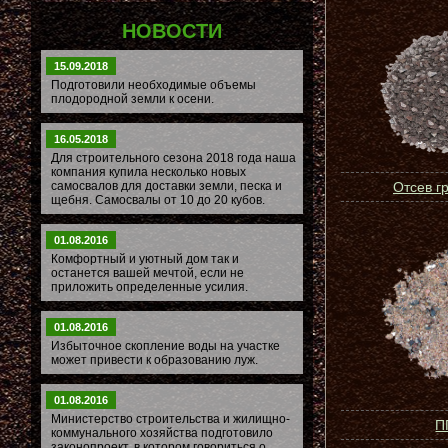
НОВОСТИ
15.09.2018
Подготовили необходимые объемы
плодородной земли к осени.
16.05.2018
Для строительного сезона 2018 года наша
компания купила несколько новых
самосвалов для доставки земли, песка и
Отсев г
щебня. Самосвалы от 10 до 20 кубов.
01.08.2016
Комфортный и уютный дом так и
останется вашей мечтой, если не
приложить определенные усилия.
01.08.2016
Избыточное скопление воды на участке
может привести к образованию луж.
01.08.2016
Министерство строительства и жилищно-
П
коммунального хозяйства подготовило
законопроект, в котором говориться о