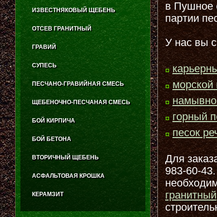
в Пушное 
ИЗВЕСТНЯКОВЫЙ ЩЕБЕНЬ
партии пе
ОТСЕВ ГРАНИТНЫЙ
У нас вы 
ГРАВИЙ
СУПЕСЬ
карьерны
морской 
ПЕСЧАНО-ГРАВИЙНАЯ СМЕСЬ
намывно
ЩЕБЕНОЧНО-ПЕСЧАНАЯ СМЕСЬ
горный п
БОЙ КИРПИЧА
песок ре
БОЙ БЕТОНА
Для заказа
ВТОРИЧНЫЙ ЩЕБЕНЬ
983-60-43
АСФАЛЬТОВАЯ КРОШКА
необходим
гранитный
КЕРАМЗИТ
строитель