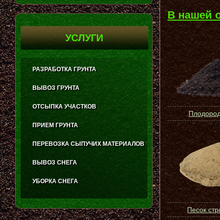
В нашей 
УСЛУГИ
РАЗРАБОТКА ГРУНТА
ВЫВОЗ ГРУНТА
ОТСЫПКА УЧАСТКОВ
Плодород
ПРИЕМ ГРУНТА
ПЕРЕВОЗКА СЫПУЧИХ МАТЕРИАЛОВ
ВЫВОЗ СНЕГА
УБОРКА СНЕГА
Песок ст