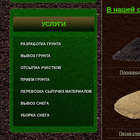
В нашей 
УСЛУГИ
РАЗРАБОТКА ГРУНТА
ВЫВОЗ ГРУНТА
ОТСЫПКА УЧАСТКОВ
Плодород
ПРИЕМ ГРУНТА
ПЕРЕВОЗКА СЫПУЧИХ МАТЕРИАЛОВ
ВЫВОЗ СНЕГА
УБОРКА СНЕГА
Песок ст