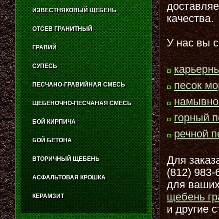
доставляе
ИЗВЕСТНЯКОВЫЙ ЩЕБЕНЬ
качества.
ОТСЕВ ГРАНИТНЫЙ
У нас вы 
ГРАВИЙ
СУПЕСЬ
карьерны
песок мо
ПЕСЧАНО-ГРАВИЙНАЯ СМЕСЬ
намывно
ЩЕБЕНОЧНО-ПЕСЧАНАЯ СМЕСЬ
горный п
БОЙ КИРПИЧА
речной п
БОЙ БЕТОНА
Для заказ
ВТОРИЧНЫЙ ЩЕБЕНЬ
(812) 983
АСФАЛЬТОВАЯ КРОШКА
для ваших
щебень гр
КЕРАМЗИТ
и другие 