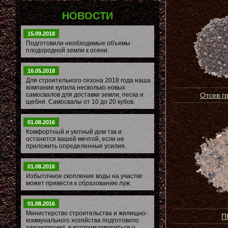
НОВОСТИ
15.09.2018
Подготовили необходимые объемы
плодородной земли к осени.
16.05.2018
Для строительного сезона 2018 года наша
компания купила несколько новых
самосвалов для доставки земли, песка и
Отсев г
щебня. Самосвалы от 10 до 20 кубов.
01.08.2016
Комфортный и уютный дом так и
останется вашей мечтой, если не
приложить определенные усилия.
01.08.2016
Избыточное скопление воды на участке
может привести к образованию луж.
01.08.2016
Министерство строительства и жилищно-
П
коммунального хозяйства подготовило
законопроект, в котором говориться о