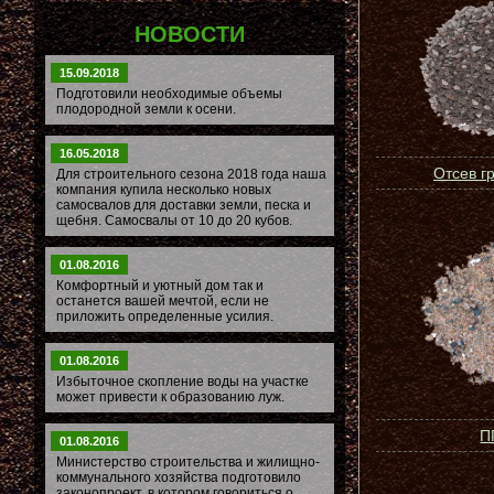
НОВОСТИ
15.09.2018
Подготовили необходимые объемы
плодородной земли к осени.
16.05.2018
Отсев г
Для строительного сезона 2018 года наша
компания купила несколько новых
самосвалов для доставки земли, песка и
щебня. Самосвалы от 10 до 20 кубов.
01.08.2016
Комфортный и уютный дом так и
останется вашей мечтой, если не
приложить определенные усилия.
01.08.2016
Избыточное скопление воды на участке
может привести к образованию луж.
П
01.08.2016
Министерство строительства и жилищно-
коммунального хозяйства подготовило
законопроект, в котором говориться о