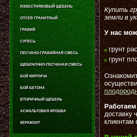
ИЗВЕСТНЯКОВЫЙ ЩЕБЕНЬ
Купить гр
земли в у
ОТСЕВ ГРАНИТНЫЙ
ГРАВИЙ
У нас мо
СУПЕСЬ
грунт ра
ПЕСЧАНО-ГРАВИЙНАЯ СМЕСЬ
грунт пл
ЩЕБЕНОЧНО-ПЕСЧАНАЯ СМЕСЬ
Ознакомить
БОЙ КИРПИЧА
осуществи
БОЙ БЕТОНА
плодородн
ВТОРИЧНЫЙ ЩЕБЕНЬ
Работаем
АСФАЛЬТОВАЯ КРОШКА
доставку 
клиентам 
КЕРАМЗИТ