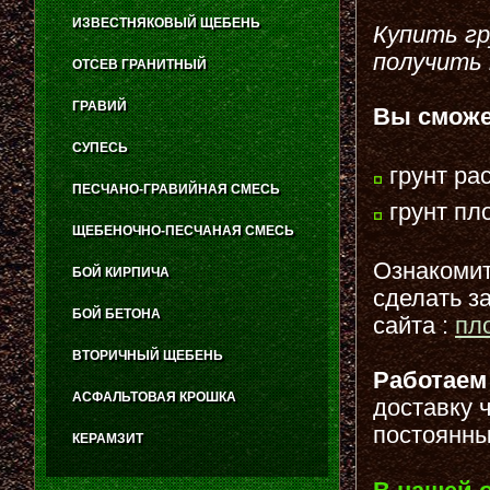
ИЗВЕСТНЯКОВЫЙ ЩЕБЕНЬ
Купить гр
получить 
ОТСЕВ ГРАНИТНЫЙ
ГРАВИЙ
Вы сможе
СУПЕСЬ
грунт ра
ПЕСЧАНО-ГРАВИЙНАЯ СМЕСЬ
грунт пл
ЩЕБЕНОЧНО-ПЕСЧАНАЯ СМЕСЬ
Ознакомить
БОЙ КИРПИЧА
сделать з
БОЙ БЕТОНА
сайта :
пл
ВТОРИЧНЫЙ ЩЕБЕНЬ
Работае
АСФАЛЬТОВАЯ КРОШКА
доставку 
постоянны
КЕРАМЗИТ