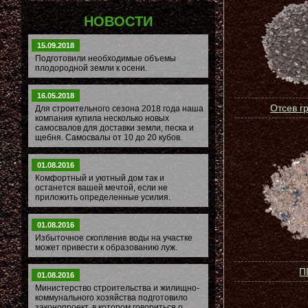
НОВОСТИ
15.09.2018
Подготовили необходимые объемы
плодородной земли к осени.
16.05.2018
Отсев г
Для строительного сезона 2018 года наша
компания купила несколько новых
самосвалов для доставки земли, песка и
щебня. Самосвалы от 10 до 20 кубов.
01.08.2016
Комфортный и уютный дом так и
останется вашей мечтой, если не
приложить определенные усилия.
01.08.2016
Избыточное скопление воды на участке
может привести к образованию луж.
П
01.08.2016
Министерство строительства и жилищно-
коммунального хозяйства подготовило
законопроект, в котором говориться о