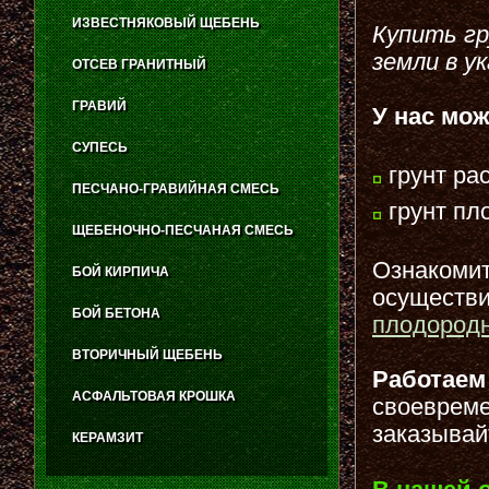
ИЗВЕСТНЯКОВЫЙ ЩЕБЕНЬ
Купить гр
земли в у
ОТСЕВ ГРАНИТНЫЙ
ГРАВИЙ
У нас мо
СУПЕСЬ
грунт ра
ПЕСЧАНО-ГРАВИЙНАЯ СМЕСЬ
грунт пл
ЩЕБЕНОЧНО-ПЕСЧАНАЯ СМЕСЬ
Ознакомить
БОЙ КИРПИЧА
осуществи
БОЙ БЕТОНА
плодородн
ВТОРИЧНЫЙ ЩЕБЕНЬ
Работаем
АСФАЛЬТОВАЯ КРОШКА
своевреме
заказывай
КЕРАМЗИТ