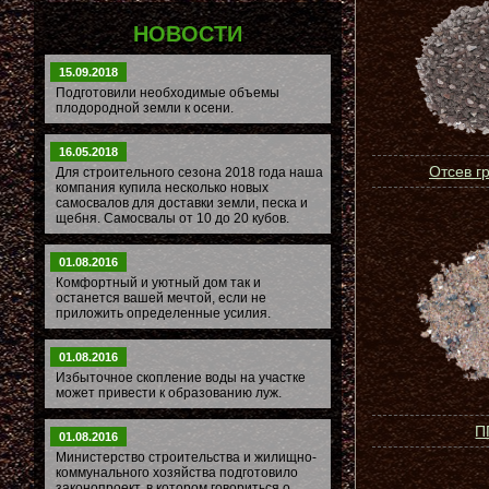
НОВОСТИ
15.09.2018
Подготовили необходимые объемы
плодородной земли к осени.
16.05.2018
Отсев г
Для строительного сезона 2018 года наша
компания купила несколько новых
самосвалов для доставки земли, песка и
щебня. Самосвалы от 10 до 20 кубов.
01.08.2016
Комфортный и уютный дом так и
останется вашей мечтой, если не
приложить определенные усилия.
01.08.2016
Избыточное скопление воды на участке
может привести к образованию луж.
П
01.08.2016
Министерство строительства и жилищно-
коммунального хозяйства подготовило
законопроект, в котором говориться о