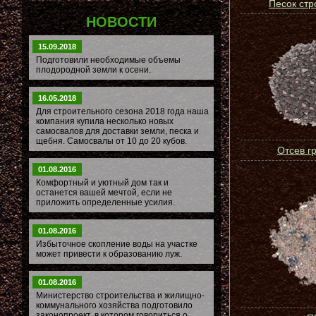
Песок ст
НОВОСТИ
15.09.2018
Подготовили необходимые объемы
плодородной земли к осени.
16.05.2018
Для строительного сезона 2018 года наша
компания купила несколько новых
самосвалов для доставки земли, песка и
щебня. Самосвалы от 10 до 20 кубов.
Отсев г
01.08.2016
Комфортный и уютный дом так и
останется вашей мечтой, если не
приложить определенные усилия.
01.08.2016
Избыточное скопление воды на участке
может привести к образованию луж.
01.08.2016
Министерство строительства и жилищно-
коммунального хозяйства подготовило
законопроект, в котором говориться о