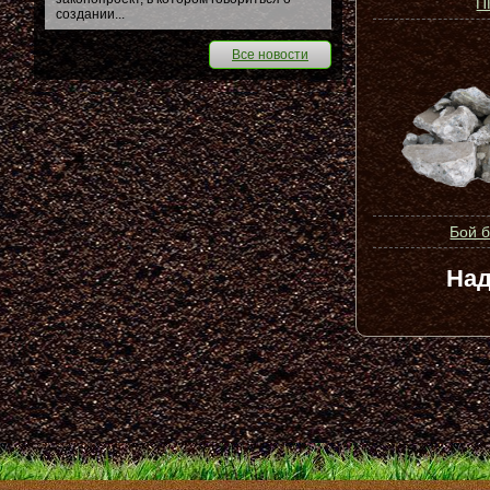
П
создании...
Все новости
Бой 
Над