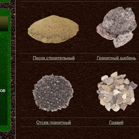
Песок строительный
Гранитный щебень
ЛОВ
Отсев гранитный
Гравий