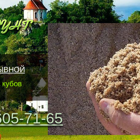
ЫВНОЙ
 кубов
605-71-65