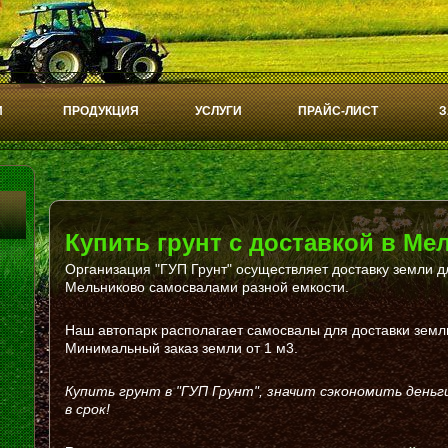
И
ПРОДУКЦИЯ
УСЛУГИ
ПРАЙС-ЛИСТ
З
Купить грунт с доставкой в Ме
Организация "ГУП Грунт" осуществляет доставку земли дл
Мельниково самосвалами разной емкости.
Наш автопарк располагает самосвалы для доставки земли 
Минимальный заказ земли от 1 м3.
Купить грунт в "ГУП Грунт", значит сэкономить день
в срок!