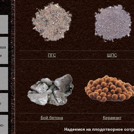
наша
ПГС
ЩПС
и
е
Бой бетона
Керамзит
но-
Надеемся на плодотворное сотр