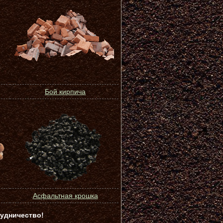
Бой кирпича
Асфальтная крошка
удничество!