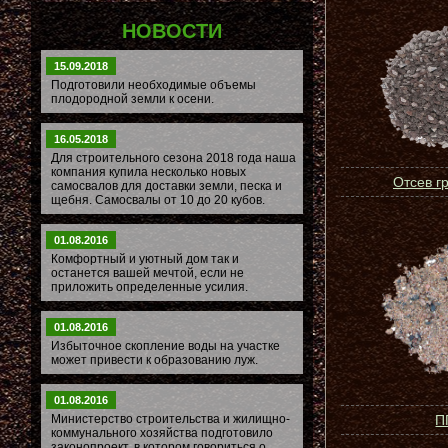
НОВОСТИ
15.09.2018
Подготовили необходимые объемы
плодородной земли к осени.
16.05.2018
Для строительного сезона 2018 года наша
компания купила несколько новых
Отсев г
самосвалов для доставки земли, песка и
щебня. Самосвалы от 10 до 20 кубов.
01.08.2016
Комфортный и уютный дом так и
останется вашей мечтой, если не
приложить определенные усилия.
01.08.2016
Избыточное скопление воды на участке
может привести к образованию луж.
01.08.2016
Министерство строительства и жилищно-
П
коммунального хозяйства подготовило
законопроект, в котором говориться о