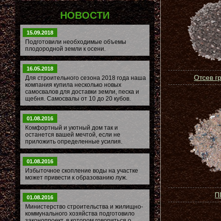
НОВОСТИ
15.09.2018
Подготовили необходимые объемы
плодородной земли к осени.
16.05.2018
Отсев г
Для строительного сезона 2018 года наша
компания купила несколько новых
самосвалов для доставки земли, песка и
щебня. Самосвалы от 10 до 20 кубов.
01.08.2016
Комфортный и уютный дом так и
останется вашей мечтой, если не
приложить определенные усилия.
01.08.2016
Избыточное скопление воды на участке
может привести к образованию луж.
П
01.08.2016
Министерство строительства и жилищно-
коммунального хозяйства подготовило
законопроект, в котором говориться о