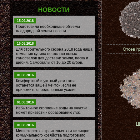
НОВОСТИ
15.09.2018
Подготовили необходимые объемы
плодородной земли к осени.
16.05.2018
Отсев г
Для строительного сезона 2018 года наша
компания купила несколько новых
самосвалов для доставки земли, песка и
щебня. Самосвалы от 10 до 20 кубов.
01.08.2016
Комфортный и уютный дом так и
останется вашей мечтой, если не
приложить определенные усилия.
01.08.2016
Избыточное скопление воды на участке
может привести к образованию луж.
П
01.08.2016
Министерство строительства и жилищно-
коммунального хозяйства подготовило
законопроект, в котором говориться о