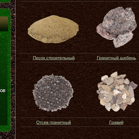
Песок строительный
Гранитный щебень
ЛОВ
Отсев гранитный
Гравий