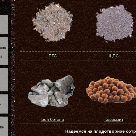
наша
ПГС
ЩПС
и
е
Бой бетона
Керамзит
но-
Надеемся на плодотворное сотр