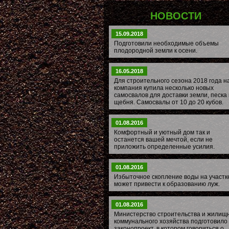
НОВОСТИ
15.09.2018
Подготовили необходимые объемы
плодородной земли к осени.
16.05.2018
Для строительного сезона 2018 года 
компания купила несколько новых
самосвалов для доставки земли, песка 
щебня. Самосвалы от 10 до 20 кубов.
01.08.2016
Комфортный и уютный дом так и
останется вашей мечтой, если не
приложить определенные усилия.
01.08.2016
Избыточное скопление воды на участк
может привести к образованию луж.
01.08.2016
Министерство строительства и жилищ
коммунального хозяйства подготовило
законопроект, в котором говориться о