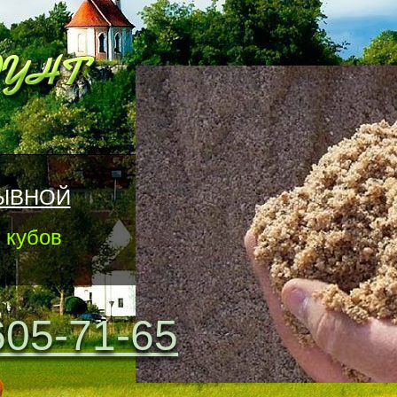
ЫВНОЙ
 кубов
605-71-65