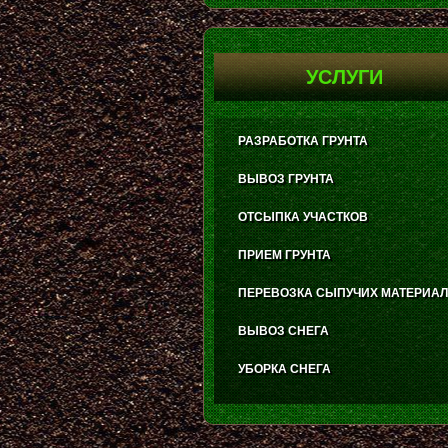
УСЛУГИ
РАЗРАБОТКА ГРУНТА
ВЫВОЗ ГРУНТА
ОТСЫПКА УЧАСТКОВ
ПРИЕМ ГРУНТА
ПЕРЕВОЗКА СЫПУЧИХ МАТЕРИА
ВЫВОЗ СНЕГА
УБОРКА СНЕГА