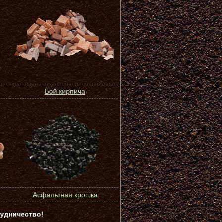
Бой кирпича
Асфальтная крошка
удничество!