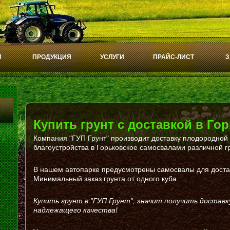
И
ПРОДУКЦИЯ
УСЛУГИ
ПРАЙС-ЛИСТ
З
Купить грунт с доставкой в Го
Компания "ГУП Грунт" производит доставку плодородной 
благоустройства в Горьковское самосвалами различной 
В нашем автопарке предусмотрены самосвалы для доставк
Минимальный заказ грунта от одного куба.
Купить грунт в "ГУП Грунт", значит получить доставку
надлежащего качества!