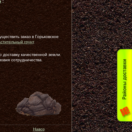
и
:
существить заказ в Горьковское
астительный грунт
.
 доставку качественной земли.
ловия сотрудничества.
Навоз