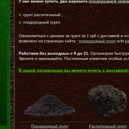
У нас можно купить два варианта
плодородной земл
грунт растительный ;
плодородный грунт.
Ознакомиться с ценами за грунт за 1 куб с доставкой и о
возможно на страницах сайта :
плодородный грунт
или
р
Работаем без выходных
с 9 до 21
.
Организуем быструю
Звоните и заказывайте. Постоянным клиентам особые ус
В нашей организации вы можете купить с доставкой:
Плодородный грунт
Растительный грунт