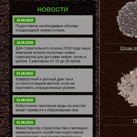
НОВОСТИ
15.09.2018
Подготовили необходимые объемы
плодородной земли к осени.
16.05.2018
Отсев г
Для строительного сезона 2018 года наша
компания купила несколько новых
самосвалов для доставки земли, песка и
щебня. Самосвалы от 10 до 20 кубов.
01.08.2016
Комфортный и уютный дом так и
останется вашей мечтой, если не
приложить определенные усилия.
01.08.2016
Избыточное скопление воды на участке
может привести к образованию луж.
П
01.08.2016
Министерство строительства и жилищно-
коммунального хозяйства подготовило
законопроект, в котором говориться о