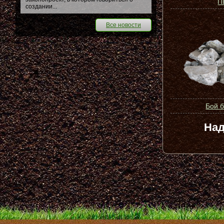
П
создании...
Все новости
Бой 
Над