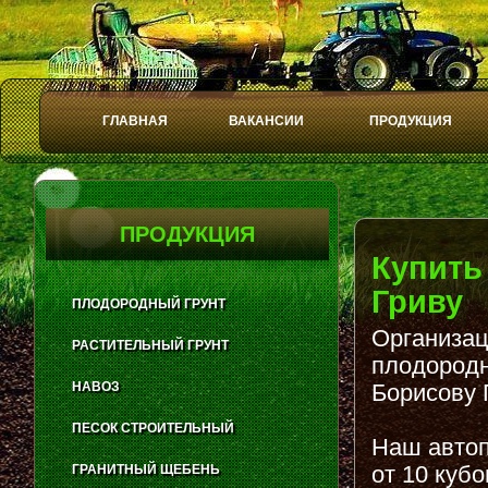
ГЛАВНАЯ
ВАКАНСИИ
ПРОДУКЦИЯ
Play
Stop
ПРОДУКЦИЯ
Купить
Гриву
ПЛОДОРОДНЫЙ ГРУНТ
Организац
РАСТИТЕЛЬНЫЙ ГРУНТ
плодородн
НАВОЗ
Борисову 
ПЕСОК СТРОИТЕЛЬНЫЙ
Наш автоп
от 10 куб
ГРАНИТНЫЙ ЩЕБЕНЬ