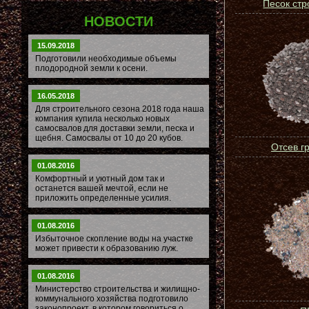
Песок ст
НОВОСТИ
15.09.2018
Подготовили необходимые объемы
плодородной земли к осени.
16.05.2018
Для строительного сезона 2018 года наша
компания купила несколько новых
самосвалов для доставки земли, песка и
щебня. Самосвалы от 10 до 20 кубов.
Отсев г
01.08.2016
Комфортный и уютный дом так и
останется вашей мечтой, если не
приложить определенные усилия.
01.08.2016
Избыточное скопление воды на участке
может привести к образованию луж.
01.08.2016
Министерство строительства и жилищно-
коммунального хозяйства подготовило
законопроект, в котором говориться о