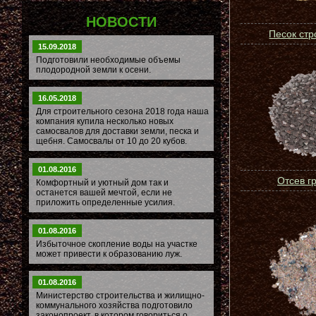
НОВОСТИ
Песок ст
15.09.2018
Подготовили необходимые объемы
плодородной земли к осени.
16.05.2018
Для строительного сезона 2018 года наша
компания купила несколько новых
самосвалов для доставки земли, песка и
щебня. Самосвалы от 10 до 20 кубов.
01.08.2016
Отсев г
Комфортный и уютный дом так и
останется вашей мечтой, если не
приложить определенные усилия.
01.08.2016
Избыточное скопление воды на участке
может привести к образованию луж.
01.08.2016
Министерство строительства и жилищно-
коммунального хозяйства подготовило
законопроект, в котором говориться о