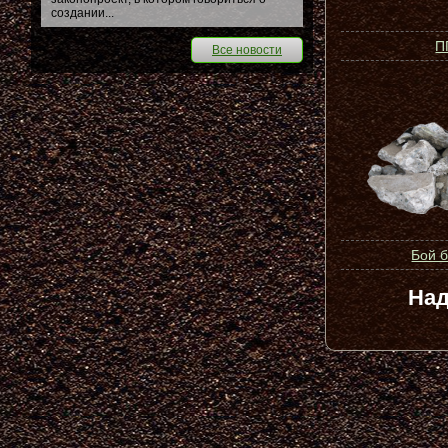
создании...
П
Все новости
Бой 
Над