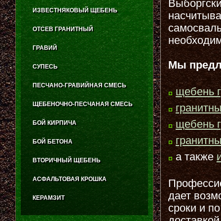
Выборгски
ИЗВЕСТНЯКОВЫЙ ЩЕБЕНЬ
насчитыва
самосвалы
ОТСЕВ ГРАНИТНЫЙ
необходим
ГРАВИЙ
Мы предл
СУПЕСЬ
ПЕСЧАНО-ГРАВИЙНАЯ СМЕСЬ
щебень 
ЩЕБЕНОЧНО-ПЕСЧАНАЯ СМЕСЬ
гранитн
щебень 
БОЙ КИРПИЧА
гранитн
БОЙ БЕТОНА
а также
ВТОРИЧНЫЙ ЩЕБЕНЬ
АСФАЛЬТОВАЯ КРОШКА
Профессио
дает возм
КЕРАМЗИТ
сроки и по
доставкой