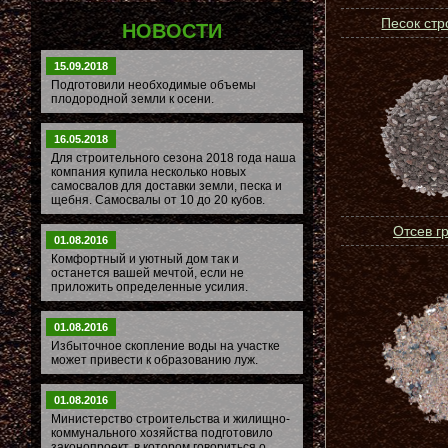
Песок ст
НОВОСТИ
15.09.2018
Подготовили необходимые объемы
плодородной земли к осени.
16.05.2018
Для строительного сезона 2018 года наша
компания купила несколько новых
самосвалов для доставки земли, песка и
щебня. Самосвалы от 10 до 20 кубов.
Отсев г
01.08.2016
Комфортный и уютный дом так и
останется вашей мечтой, если не
приложить определенные усилия.
01.08.2016
Избыточное скопление воды на участке
может привести к образованию луж.
01.08.2016
Министерство строительства и жилищно-
коммунального хозяйства подготовило
законопроект, в котором говориться о