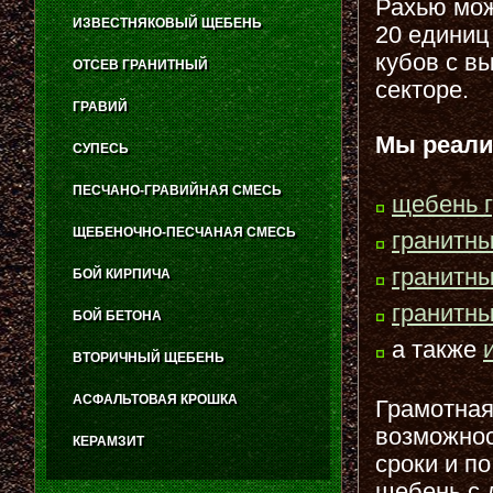
Рахью мож
ИЗВЕСТНЯКОВЫЙ ЩЕБЕНЬ
20 единиц
кубов с в
ОТСЕВ ГРАНИТНЫЙ
секторе.
ГРАВИЙ
Мы реали
СУПЕСЬ
ПЕСЧАНО-ГРАВИЙНАЯ СМЕСЬ
щебень 
ЩЕБЕНОЧНО-ПЕСЧАНАЯ СМЕСЬ
гранитн
гранитн
БОЙ КИРПИЧА
гранитн
БОЙ БЕТОНА
а также
ВТОРИЧНЫЙ ЩЕБЕНЬ
АСФАЛЬТОВАЯ КРОШКА
Грамотная
возможнос
КЕРАМЗИТ
сроки и по
щебень с 