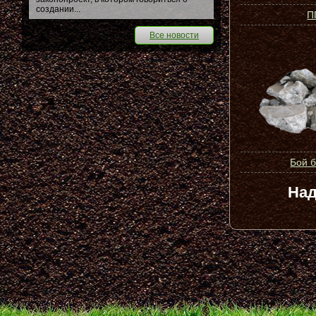
создании...
П
Все новости
Бой 
Над