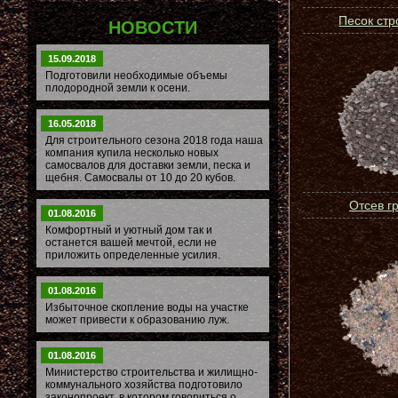
Песок ст
НОВОСТИ
15.09.2018
Подготовили необходимые объемы
плодородной земли к осени.
16.05.2018
Для строительного сезона 2018 года наша
компания купила несколько новых
самосвалов для доставки земли, песка и
щебня. Самосвалы от 10 до 20 кубов.
Отсев г
01.08.2016
Комфортный и уютный дом так и
останется вашей мечтой, если не
приложить определенные усилия.
01.08.2016
Избыточное скопление воды на участке
может привести к образованию луж.
01.08.2016
Министерство строительства и жилищно-
коммунального хозяйства подготовило
законопроект, в котором говориться о