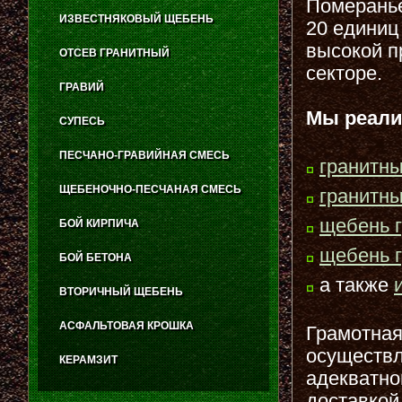
Померанье
ИЗВЕСТНЯКОВЫЙ ЩЕБЕНЬ
20 единиц
высокой п
ОТСЕВ ГРАНИТНЫЙ
секторе.
ГРАВИЙ
Мы реали
СУПЕСЬ
ПЕСЧАНО-ГРАВИЙНАЯ СМЕСЬ
гранитн
ЩЕБЕНОЧНО-ПЕСЧАНАЯ СМЕСЬ
гранитн
щебень 
БОЙ КИРПИЧА
щебень 
БОЙ БЕТОНА
а также
ВТОРИЧНЫЙ ЩЕБЕНЬ
АСФАЛЬТОВАЯ КРОШКА
Грамотная
осуществл
КЕРАМЗИТ
адекватно
доставкой