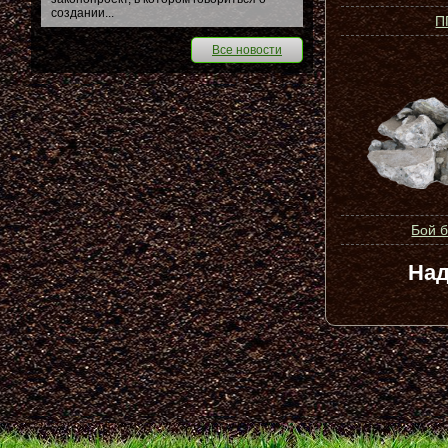
создании...
П
Все новости
Бой 
Над