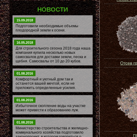
НОВОСТИ
15.09.2018
Подготовили необходимые объемы
плодородной земли к осени.
16.05.2018
Для строительного сезона 2018 года наша
компания купила несколько новых
самосвалов для доставки земли, песка и
щебня. Самосвалы от 10 до 20 кубов.
Отсев г
01.08.2016
Комфортный и уютный дом так и
останется вашей мечтой, если не
приложить определенные усилия.
01.08.2016
Избыточное скопление воды на участке
может привести к образованию луж.
01.08.2016
Министерство строительства и жилищно-
коммунального хозяйства подготовило
П
законопроект, в котором говориться о