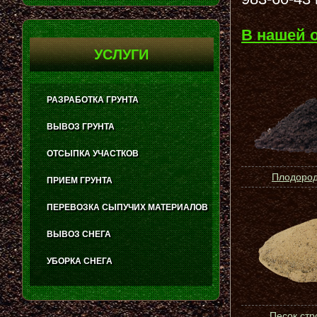
В нашей 
УСЛУГИ
РАЗРАБОТКА ГРУНТА
ВЫВОЗ ГРУНТА
ОТСЫПКА УЧАСТКОВ
Плодород
ПРИЕМ ГРУНТА
ПЕРЕВОЗКА СЫПУЧИХ МАТЕРИАЛОВ
ВЫВОЗ СНЕГА
УБОРКА СНЕГА
Песок ст