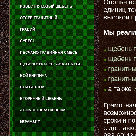
Ополье вс
ИЗВЕСТНЯКОВЫЙ ЩЕБЕНЬ
единиц те
высокой п
ОТСЕВ ГРАНИТНЫЙ
ГРАВИЙ
Мы реали
СУПЕСЬ
щебень 
ПЕСЧАНО-ГРАВИЙНАЯ СМЕСЬ
щебень 
ЩЕБЕНОЧНО-ПЕСЧАНАЯ СМЕСЬ
гранитн
БОЙ КИРПИЧА
гранитн
БОЙ БЕТОНА
а также
ВТОРИЧНЫЙ ЩЕБЕНЬ
Грамотная
АСФАЛЬТОВАЯ КРОШКА
возможнос
сроки и по
КЕРАМЗИТ
с доставк
983-60-43